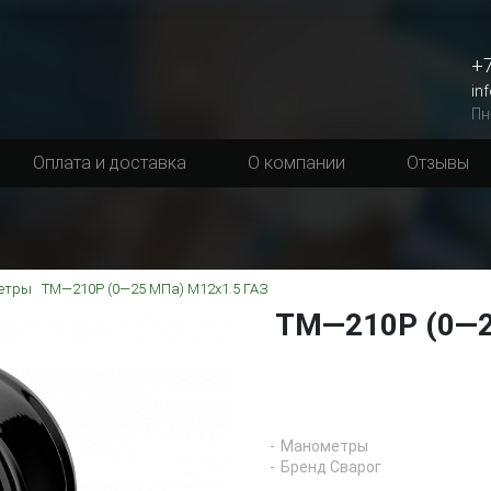
+7
in
Пн
Оплата и доставка
О компании
Отзывы
етры
ТМ—210Р (0—25 МПа) M12x1.5 ГАЗ
ТМ—210Р (0—2
Манометры
Бренд Сварог