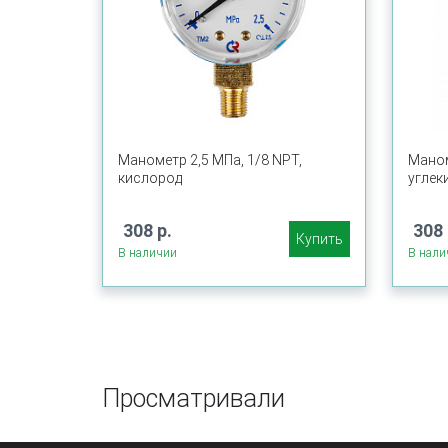
Манометр 2,5 МПа, 1/8 NPT,
Маном
кислород
углек
308 р.
308 
Купить
В наличии
В нали
Просматривали