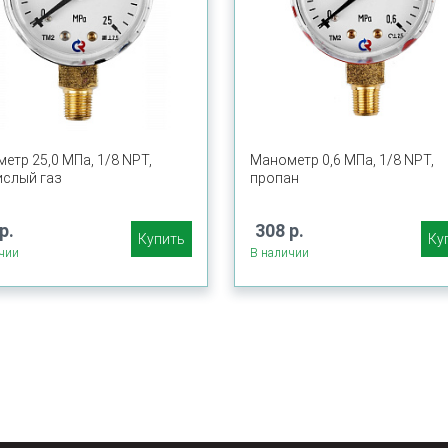
етр 25,0 МПа, 1/8 NPT,
Манометр 0,6 МПа, 1/8 NPT,
ислый газ
пропан
р.
308 р.
Купить
Ку
чии
В наличии