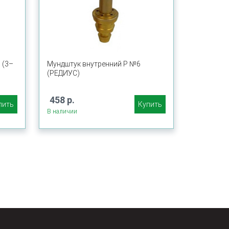
 (3–
Мундштук внутренний Р №6
(РЕДИУС)
458 р.
пить
Купить
В наличии