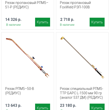
Резак пропановый РПМ5–
Резак пропановый
51-Р (РЕДИУС)
FoxWeld РЗП-100В
14 326 р.
2 718 р.
Купить
Купить
В наличии
В наличии
Резак РПМ5–50-В
Резак специальный РПМ5-
(РЕДИУС)
ТТР БАРС L-1500 мм 90 гр
(аналог 537 ДМ) (РЕДИУС)
13 643 р.
23 180 р.
Купить
Купить