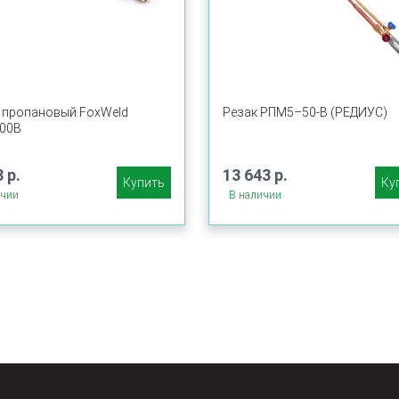
 пропановый FoxWeld
Резак РПМ5–50-В (РЕДИУС)
00В
 р.
13 643 р.
Купить
Ку
ичии
В наличии