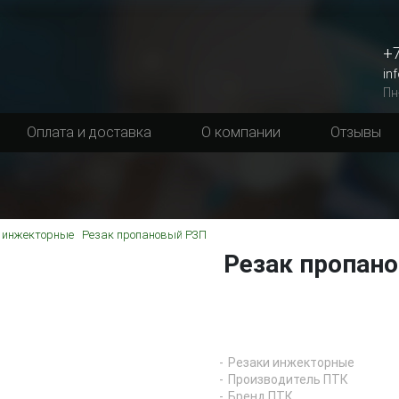
+7
in
Пн
Оплата и доставка
О компании
Отзывы
 инжекторные
Резак пропановый Р3П
Резак пропан
Резаки инжекторные
Производитель ПТК
Бренд ПТК