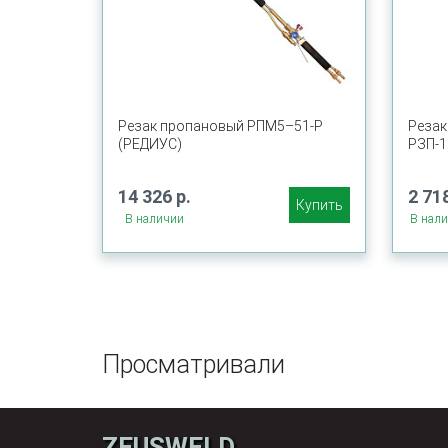
Резак пропановый РПМ5–51-Р
Резак
(РЕДИУС)
РЗП-1
14 326 р.
2 718
Купить
В наличии
В нал
Просматривали
ZEUSWELD