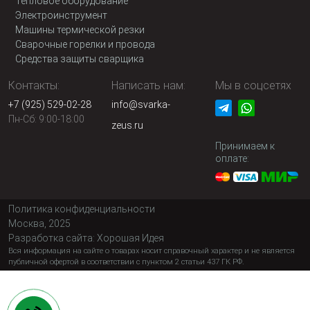
Тепловое оборудование
Электроинструмент
Машины термической резки
Сварочные горелки и провода
Средства защиты сварщика
Контакты:
Написать нам:
Мы в соцсетях
+7 (925) 529-02-28
info@svarka-
Пн-Сб: 9:00-18:00
zeus.ru
Принимаем к
оплате:
Политика конфиденциальности
Москва, 2025
Разработка сайта:
Хорошая Идея
Вся информация на сайте о товарах носит справочный характер и не является
публичной офертой в соответствии с пунктом 2 статьи 437 ГК РФ.