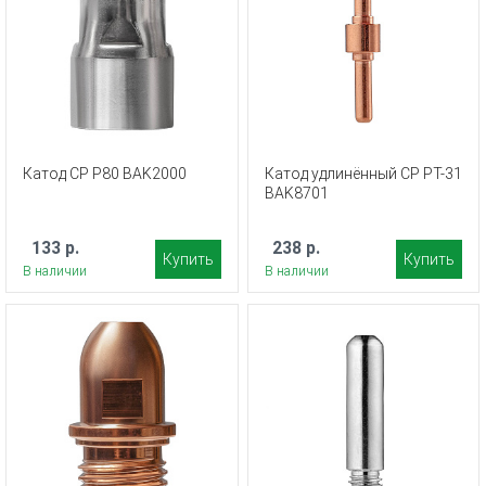
Катод CP P80 BAK2000
Катод удлинённый CP PT-31
BAK8701
133 р.
238 р.
Купить
Купить
В наличии
В наличии