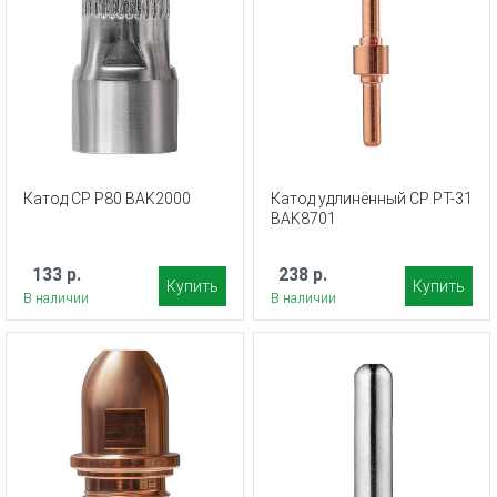
Катод CP P80 BAK2000
Катод удлинённый CP PT-31
BAK8701
133 р.
238 р.
Купить
Купить
В наличии
В наличии