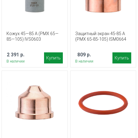
Кожух 45—85 А (PMX 65—
Защитный экран 45-85 А
85—105) IVS0603
(PMX 65-85-105) ISM0664
2 391 р.
809 р.
Купить
Купить
В наличии
В наличии