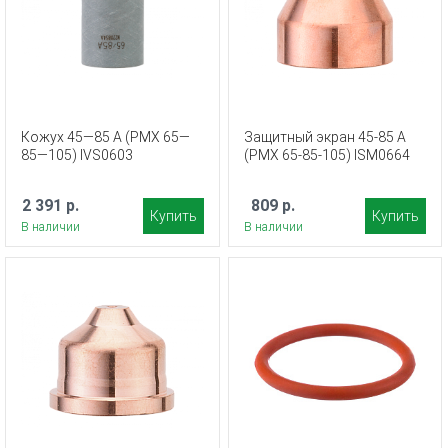
Кожух 45—85 А (PMX 65—
Защитный экран 45-85 А
85—105) IVS0603
(PMX 65-85-105) ISM0664
2 391 р.
809 р.
Купить
Купить
В наличии
В наличии