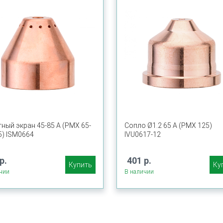
ный экран 45-85 А (PMX 65-
Сопло Ø1.2 65 A (PMX 125)
5) ISM0664
IVU0617-12
р.
401 р.
Купить
Ку
чии
В наличии