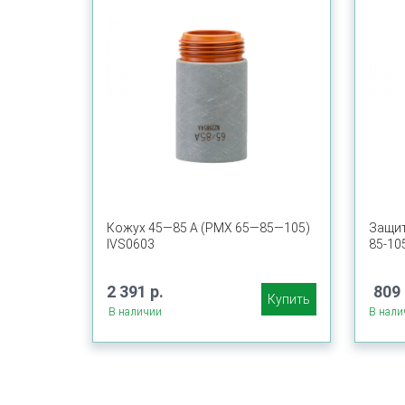
Кожух 45—85 А (PMX 65—85—105)
Защит
IVS0603
85-10
2 391 р.
809 
Купить
В наличии
В нали