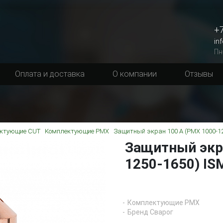
+7
in
Пн
Оплата и доставка
О компании
Отзывы
ктующие CUT
Комплектующие PMX
Защитный экран 100 A (PMX 1000-12
Защитный экр
1250-1650) IS
Комплектующие PMX
Бренд Сварог