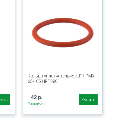
Кольцо уплотнительное d17 PMX
65-105 HPT0801
42 р.
пить
Купить
В наличии