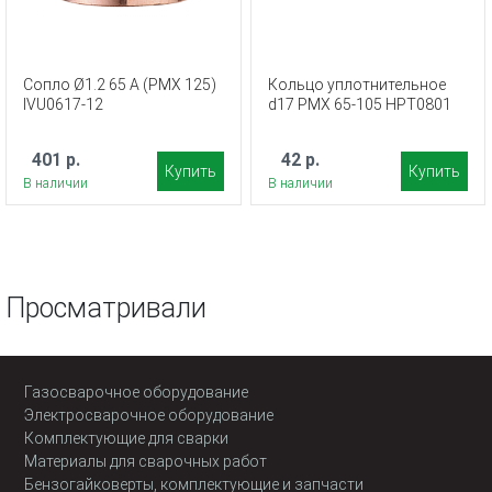
Сопло Ø1.2 65 A (PMX 125)
Кольцо уплотнительное
IVU0617-12
d17 PMX 65-105 HPT0801
401 р.
42 р.
Купить
Купить
В наличии
В наличии
Просматривали
Газосварочное оборудование
Электросварочное оборудование
Комплектующие для сварки
Материалы для сварочных работ
Бензогайковерты, комплектующие и запчасти