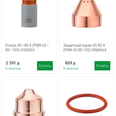
Кожух 45—85 А (PMX 65—
Защитный экран 45-85 А
85—105) IVS0603
(PMX 65-85-105) ISM0664
2 391 р.
809 р.
Купить
Купить
В наличии
В наличии