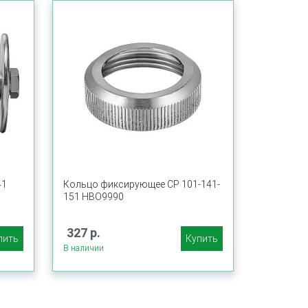
41
Кольцо фиксирующее CP 101-141-
151 HBO9990
327 р.
пить
Купить
В наличии