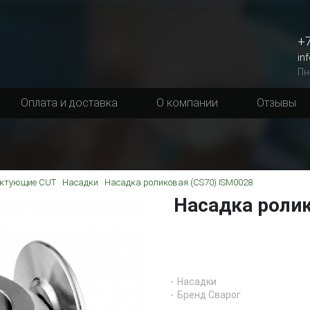
+7
in
Пн
Оплата и доставка
О компании
Отзывы
ктующие CUT
Насадки
Насадка роликовая (CS70) ISM0028
Насадка ролик
Насадки
Бренд Сварог