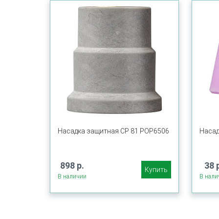
Насадка защитная CP 81 POP6506
Насад
898 р.
38 
Купить
В наличии
В нали