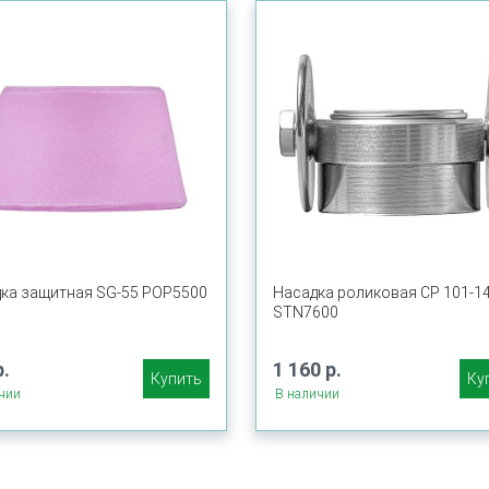
ка защитная SG-55 POP5500
Насадка роликовая CP 101-1
STN7600
р.
1 160 р.
Купить
Ку
чии
В наличии