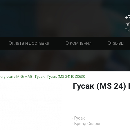
+7
in
Пн
Оплата и доставка
О компании
Отзывы
ктующие MIG/MAG
Гусак
Гусак (MS 24) ICZ0630
Гусак (MS 24)
Гусак
Бренд Сварог