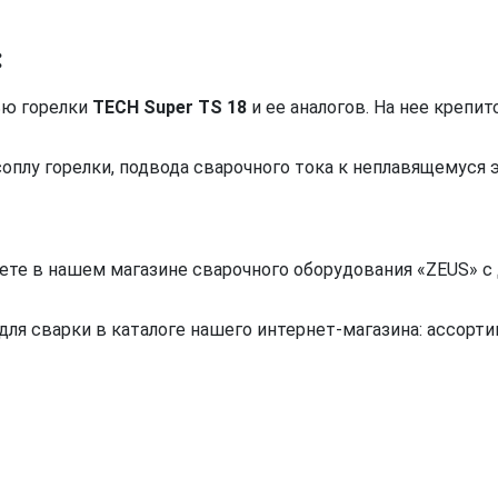
:
ью горелки
TECH Super TS 18
и ее аналогов. На нее крепи
соплу горелки, подвода сварочного тока к неплавящемуся
жете в нашем магазине сварочного оборудования «ZEUS» с 
я сварки в каталоге нашего интернет-магазина: ассортим