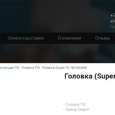
+7
in
Пн
Оплата и доставка
О компании
Отзывы
ктующие TIG
Головка TIG
Головка (Super TS 18) IGI0468
Головка (Super
Головка TIG
Бренд Сварог