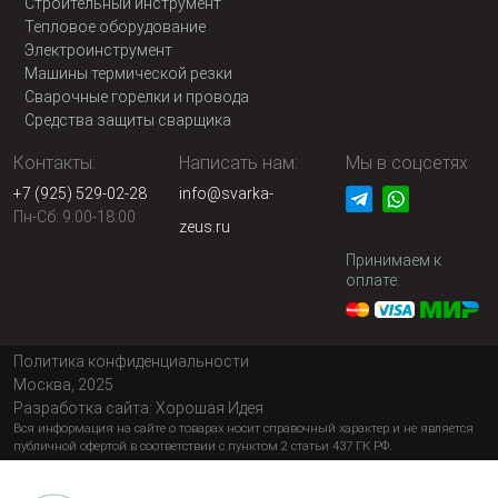
Строительный инструмент
Тепловое оборудование
Электроинструмент
Машины термической резки
Сварочные горелки и провода
Средства защиты сварщика
Контакты:
Написать нам:
Мы в соцсетях
+7 (925) 529-02-28
info@svarka-
Пн-Сб: 9:00-18:00
zeus.ru
Принимаем к
оплате:
Политика конфиденциальности
Москва, 2025
Разработка сайта:
Хорошая Идея
Вся информация на сайте о товарах носит справочный характер и не является
публичной офертой в соответствии с пунктом 2 статьи 437 ГК РФ.