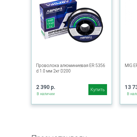
Проволока алюминиевая ER 5356
MIG ER
d.1.0 мм 2кг D200
2 390 р.
13 7
Купить
В наличии
В нал