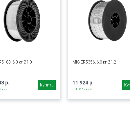
5183, 6.0 кг Ø1.0
MIG ER5356, 6.0 кг Ø1.2
33 р.
11 924 р.
Купить
Ку
ичии
В наличии