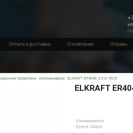
+7
in
Пн
Оплата и доставка
О компании
Отзывы
варочная проволока
Алюминиевая
ELKRAFT ER4043, 6.0 кг Ø0.8
ELKRAFT ER404
Алюминиевая
Бренд Сварог