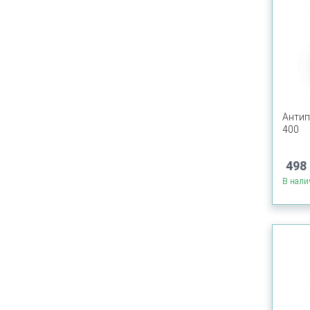
Антип
400
498 
В нали