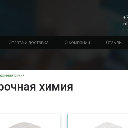
+7
in
Пн
Оплата и доставка
О компании
Отзывы
арочная химия
рочная химия