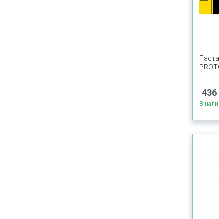
Паста
PROT
436 
В нали