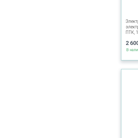
Элект
элект
ПТК, 
2 600
В нал