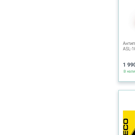
Антип
ASL-1
1 990
В нал