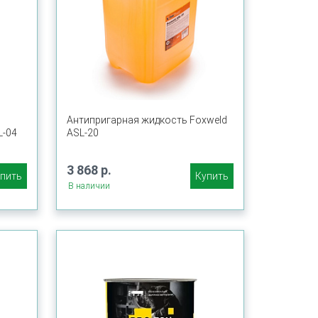
Антипригарная жидкость Foxweld
L-04
ASL-20
3 868 р.
пить
Купить
В наличии