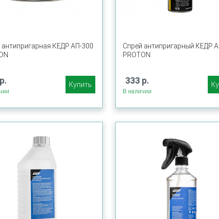
 антипригарная КЕДР АП-300
Спрей антипригарный КЕДР А
ON
PROTON
р.
333 р.
Купить
Ку
чии
В наличии