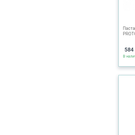
Паста
PROT
584 
В нали