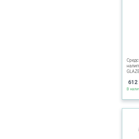
Средс
налип
GLAZE
612 
В нали