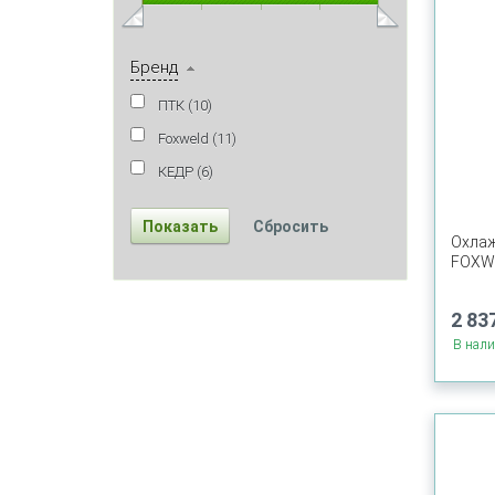
Бренд
ПТК (
10
)
Foxweld (
11
)
КЕДР (
6
)
Охла
FOXWE
2 837
В нал