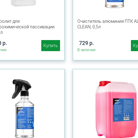
ролит для
Очиститель алюминия ПТК 
рохимической пассивации
CLEAN, 0,5л
1л
 р.
729 р.
Купить
Ку
ичии
В наличии