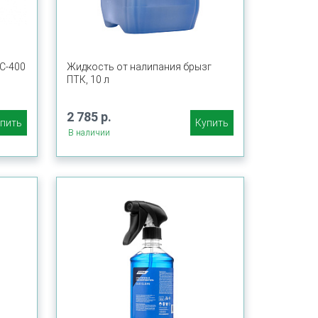
С-400
Жидкость от налипания брызг
ПТК, 10 л
2 785 р.
пить
Купить
В наличии