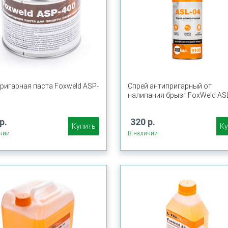
ригарная паста Foxweld ASP-
Спрей антипригарный от
налипания брызг FoxWeld AS
р.
320 р.
Купить
Ку
чии
В наличии