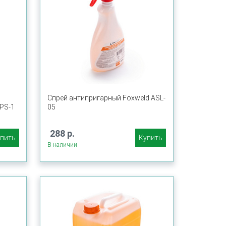
Спрей антипригарный Foxweld ASL-
PS-1
05
288 р.
пить
Купить
В наличии