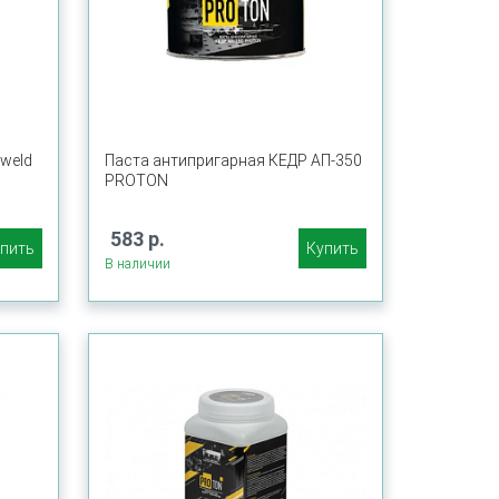
weld
Паста антипригарная КЕДР АП-350
PROTON
583 р.
пить
Купить
В наличии