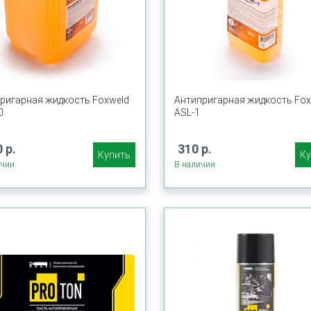
ригарная жидкость Foxweld
Антипригарная жидкость Fox
0
ASL-1
 р.
310 р.
Купить
Ку
ичии
В наличии