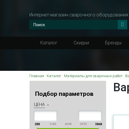
Интернет-магазин сварочного оборудования
Каталог
Скидки
Бренды
Главная
Каталог
Материалы для сварочных работ
В
Ва
Подбор параметров
ЦЕНА
288
1183
2078
2973
3868