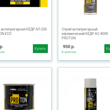
 антипригарная КЕДР АП-200
Спрей антипригарный
ON ECO
керамический КЕДР АС-400К
PROTON
р.
950 р.
Купить
Ку
чии
В наличии