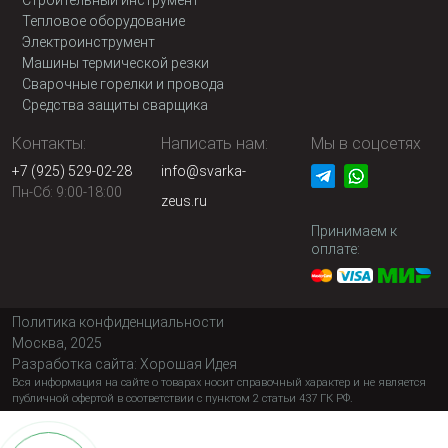
Строительный инструмент
Тепловое оборудование
Электроинструмент
Машины термической резки
Сварочные горелки и провода
Средства защиты сварщика
Контакты:
Написать нам:
Мы в соцсетях
+7 (925) 529-02-28
info@svarka-
Пн-Сб: 9:00-18:00
zeus.ru
Принимаем к
оплате:
Политика конфиденциальности
Москва, 2025
Разработка сайта:
Хорошая Идея
Вся информация на сайте о товарах носит справочный характер и не является
публичной офертой в соответствии с пунктом 2 статьи 437 ГК РФ.