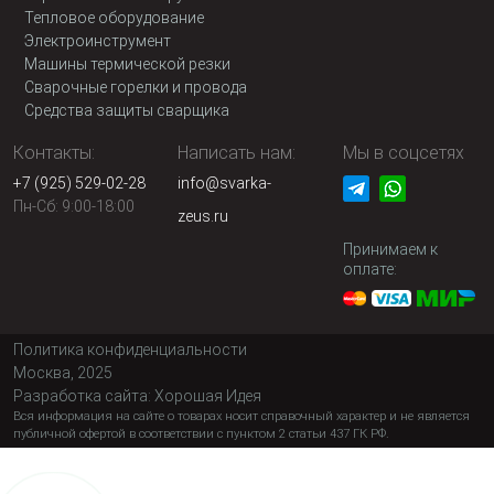
Тепловое оборудование
Электроинструмент
Машины термической резки
Сварочные горелки и провода
Средства защиты сварщика
Контакты:
Написать нам:
Мы в соцсетях
+7 (925) 529-02-28
info@svarka-
Пн-Сб: 9:00-18:00
zeus.ru
Принимаем к
оплате:
Политика конфиденциальности
Москва, 2025
Разработка сайта:
Хорошая Идея
Вся информация на сайте о товарах носит справочный характер и не является
публичной офертой в соответствии с пунктом 2 статьи 437 ГК РФ.