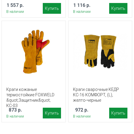
1 557 р.
1 116 р.
Купить
Купить
В наличии
В наличии
Краги кожаные
Краги сварочные КЕДР
термостойкие FOXWELD
КС-16 КОМФОРТ, (L),
&quot;Защитник&quot;
желто-черные
КС-03
873 р.
972 р.
Купить
Купить
В наличии
В наличии