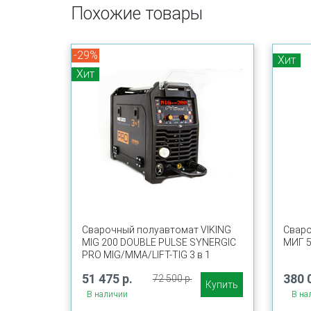
Похожие товары
-29%
Хит
Хит
Сварочный полуавтомат VIKING
Свар
MIG 200 DOUBLE PULSE SYNERGIC
МИГ 5
PRO MIG/MMA/LIFT-TIG 3 в 1
51 475 р.
380 
72 500 р.
Купить
В наличии
В на