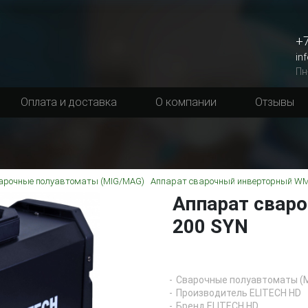
+7
in
Пн
Оплата и доставка
О компании
Отзывы
арочные полуавтоматы (MIG/MAG)
Аппарат сварочный инверторный WM
Аппарат свар
200 SYN
Сварочные полуавтоматы (
Производитель ELITECH HD
Бренд ELITECH HD