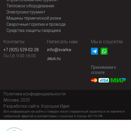
Тепловое оборудование
Электроинструмент
Машины термической резки
Сварочные горелки и провода
Средства защиты сварщика
Контакты:
Написать нам:
Мы в соцсетях
+7 (925) 529-02-28
info@svarka-
Пн-Сб: 9:00-18:00
zeus.ru
Принимаем к
оплате:
Политика конфиденциальности
Москва, 2025
Разработка сайта:
Хорошая Идея
Вся информация на сайте о товарах носит справочный характер и не является
публичной офертой в соответствии с пунктом 2 статьи 437 ГК РФ.