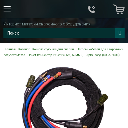
Интернет-магазин сварочного оборудования
Главная
Каталог
Комплектующие для сварки
Наборы кабелей для сварочных
полуавтоматов
Пакет-коннектор РЕСУРС 5м, 50мм2, 10 pin, вода (500A/350A)