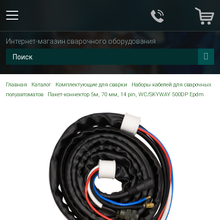
Интернет-магазин сварочного оборудования
Главная
Каталог
Комплектующие для сварки
Наборы кабелей для сварочных
полуавтоматов
Пакет-коннектор 5м, 70 мм, 14 pin, WC/SKYWAY 500DP Epdm