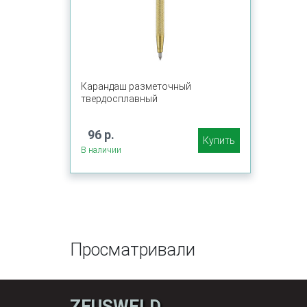
Карандаш разметочный
твердосплавный
96 р.
Купить
В наличии
Просматривали
ZEUSWELD