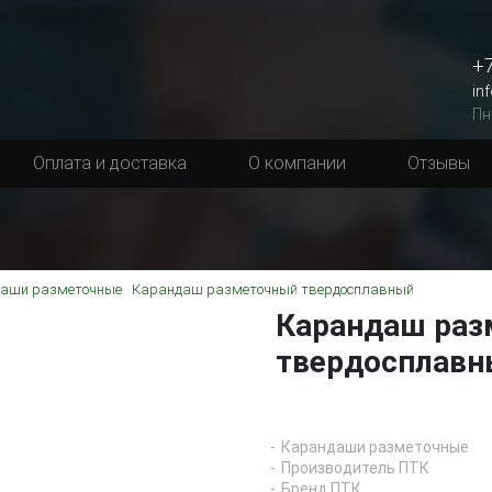
+7
in
Пн
Оплата и доставка
О компании
Отзывы
аши разметочные
Карандаш разметочный твердосплавный
Карандаш раз
твердосплавн
Карандаши разметочные
Производитель ПТК
Бренд ПТК