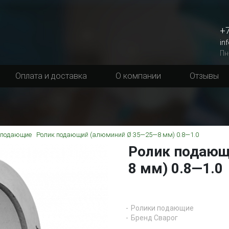
+7
in
Пн
Оплата и доставка
О компании
Отзывы
 подающие
Ролик подающий (алюминий Ø 35—25—8 мм) 0.8—1.0
Ролик подающ
8 мм) 0.8—1.0
Ролики подающие
Бренд Сварог