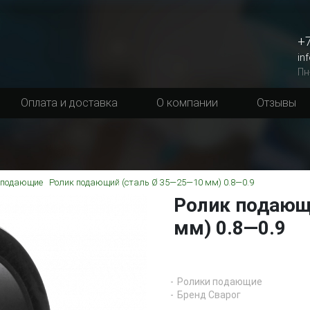
+7
in
Пн
Оплата и доставка
О компании
Отзывы
 подающие
Ролик подающий (сталь Ø 35—25—10 мм) 0.8—0.9
Ролик подающ
мм) 0.8—0.9
Ролики подающие
Бренд Сварог