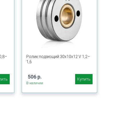
0,8–
Ролик подающий 30х10х12 V 1,2–
1,6
506 р.
пить
Купить
В наличии