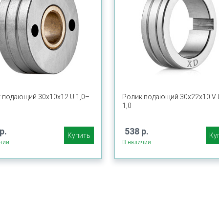
 подающий 30х10х12 U 1,0–
Ролик подающий 30х22х10 V 
1,0
р.
538 р.
Купить
Ку
чии
В наличии