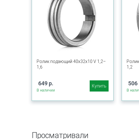
Ролик подающий 40х32х10 V 1,2–
Ролик
1,6
1,2
649 р.
506 
Купить
В наличии
В нали
Просматривали