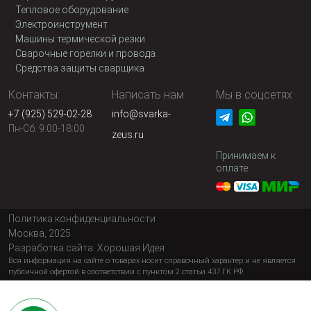
Тепловое оборудование
Электроинструмент
Машины термической резки
Сварочные горелки и провода
Средства защиты сварщика
Контакты:
Написать нам:
Мы в соцсетях
+7 (925) 529-02-28
info@svarka-
Пн-Сб: 9:00-18:00
zeus.ru
Принимаем к
оплате:
Политика конфиденциальности
Москва, 2025
Разработка сайта:
Хорошая Идея
Вся информация на сайте о товарах носит справочный характер и не является
публичной офертой в соответствии с пунктом 2 статьи 437 ГК РФ.